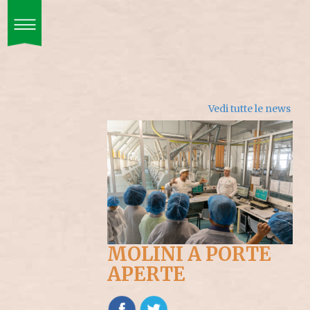
Toggle
navigation
Prodotti
Vedi tutte le news
Ercole Punto Zero
Materie
Azienda
Contatti
ENG
CONTATTI
MOLINI A PORTE
APERTE