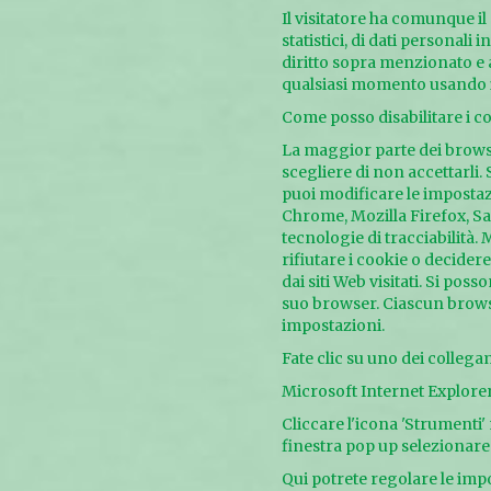
Il visitatore ha comunque il 
statistici, di dati personali
diritto sopra menzionato e al
qualsiasi momento usando i 
Come posso disabilitare i c
La maggior parte dei brows
scegliere di non accettarli.
puoi modificare le impostaz
Chrome, Mozilla Firefox, Saf
tecnologie di tracciabilità.
rifiutare i cookie o decide
dai siti Web visitati. Si poss
suo browser. Ciascun brows
impostazioni.
Fate clic su uno dei collega
Microsoft Internet Explore
Cliccare l'icona 'Strumenti' 
finestra pop up selezionare 
Qui potrete regolare le impo