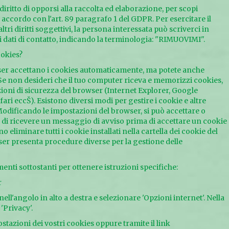
diritto di opporsi alla raccolta ed elaborazione, per scopi
 in accordo con l'art. 89 paragrafo 1 del GDPR. Per esercitare il
tri diritti soggettivi, la persona interessata può scriverci in
dati di contatto, indicando la terminologia: "RIMUOVIMI".
ookies?
er accettano i cookies automaticamente, ma potete anche
 Se non desideri che il tuo computer riceva e memorizzi cookies,
ioni di sicurezza del browser (Internet Explorer, Google
ari eccŠ). Esistono diversi modi per gestire i cookie e altre
 Modificando le impostazioni del browser, si può accettare o
re di ricevere un messaggio di avviso prima di accettare un cookie
ono eliminare tutti i cookie installati nella cartella dei cookie del
er presenta procedure diverse per la gestione delle
menti sottostanti per ottenere istruzioni specifiche:
r
nell'angolo in alto a destra e selezionare 'Opzioni internet'. Nella
'Privacy'.
stazioni dei vostri cookies oppure tramite il link