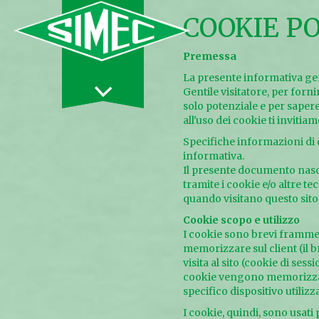
COOKIE PO
Premessa
La presente informativa gen
Filiera Ercole
Gentile visitatore, per forni
Punto Zero
solo potenziale e per saper
all'uso dei cookie ti inviti
Prodotti
Specifiche informazioni di d
Materie
informativa.
Il presente documento nasce
Azienda
tramite i cookie e/o altre t
quando visitano questo sito w
Contatti
Cookie scopo e utilizzo
I cookie sono brevi frammen
memorizzare sul client (il 
visita al sito (cookie di sess
cookie vengono memorizzati,
specifico dispositivo utiliz
I cookie, quindi, sono usat