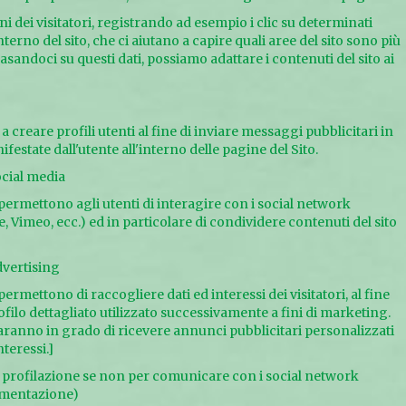
i dei visitatori, registrando ad esempio i clic su determinati
terno del sito, che ci aiutano a capire quali aree del sito sono più
Basandoci su questi dati, possiamo adattare i contenuti del sito ai
 creare profili utenti al fine di inviare messaggi pubblicitari in
festate dall'utente all'interno delle pagine del Sito.
ocial media
 permettono agli utenti di interagire con i social network
 Vimeo, ecc.) ed in particolare di condividere contenuti del sito
dvertising
permettono di raccogliere dati ed interessi dei visitatori, al fine
rofilo dettagliato utilizzato successivamente a fini di marketing.
saranno in grado di ricevere annunci pubblicitari personalizzati
nteressi.]
 di profilazione se non per comunicare con i social network
lementazione)