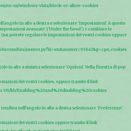
com/en-us/windows-vista/block-or-allow-cookies
ell'angolo in alto a destra e selezionare 'Impostazioni'. A questo
mpostazioni avanzate' ('Under the hood') e cambiare le
. Qui potrete regolare le impostazioni dei vostri cookies oppure
om/chrome/bin/answer.py?hl=en&answer=95647&p=cpn_cookies
lo in alto a sinistra selezionare 'Opzioni'. Nella finestra di pop
stazioni dei vostri cookies, oppure tramite il link
rg/en-US/kb/Enabling%20and%20disabling%20cookies
tendina nell¹angolo in alto a destra selezionare 'Preferenze'.
stazioni dei vostri cookies oppure tramite il link