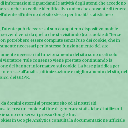
i informazioni riguardanti le attività degli utenti che accedono
ere anche un codice identificativo unico che consente di tenere
l'utente all'interno del sito stesso per finalità statistiche o
, l'utente può ricevere sul suo computer o dispositivo mobile
 server diversi da quello che sta visitando (c.d. cookie di "terze
non potrebbero essere compiute senza l'uso dei cookie, che in
icamente necessari per lo stesso funzionamento del sito.
tamente necessari al funzionamento del sito sono usati solo
el visitatore. Tale consenso viene prestato continuando la
one del banner informativo sui cookie. La base giuridica per
mo interesse all'analisi, ottimizzazione e miglioramento del sito, nel
 e succ. del GDPR.
 da domini esterni al presente sito ed ai nostri siti
ato crea un cookie al fine di generare statistiche di utilizzo. I
kie sono conservati presso Google Inc.
okies in Google Analytics consulta la documentazione ufficiale