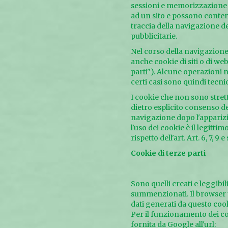
sessioni e memorizzazione d
ad un sito e possono conten
traccia della navigazione del
pubblicitarie.
Nel corso della navigazione
anche cookie di siti o di web
parti"). Alcune operazioni 
certi casi sono quindi tecn
I cookie che non sono stret
dietro esplicito consenso d
navigazione dopo l'apparizi
l'uso dei cookie è il legitti
rispetto dell'art. Art. 6, 7, 9
Cookie di terze parti
Sono quelli creati e leggibili
summenzionati. Il browser us
dati generati da questo coo
Per il funzionamento dei co
fornita da Google all'url: