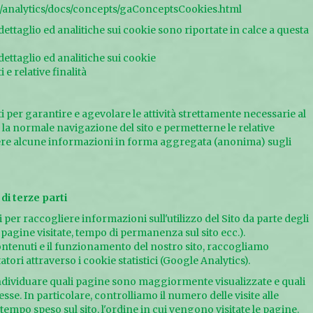
s/analytics/docs/concepts/gaConceptsCookies.html
ettaglio ed analitiche sui cookie sono riportate in calce a questa
dettaglio ed analitiche sui cookie
 e relative finalità
i per garantire e agevolare le attività strettamente necessarie al
la normale navigazione del sito e permetterne le relative
iere alcune informazioni in forma aggregata (anonima) sugli
 di terze parti
i per raccogliere informazioni sull'utilizzo del Sito da parte degli
, pagine visitate, tempo di permanenza sul sito ecc.).
contenuti e il funzionamento del nostro sito, raccogliamo
atori attraverso i cookie statistici (Google Analytics).
individuare quali pagine sono maggiormente visualizzate e quali
sse. In particolare, controlliamo il numero delle visite alle
 tempo speso sul sito, l'ordine in cui vengono visitate le pagine.