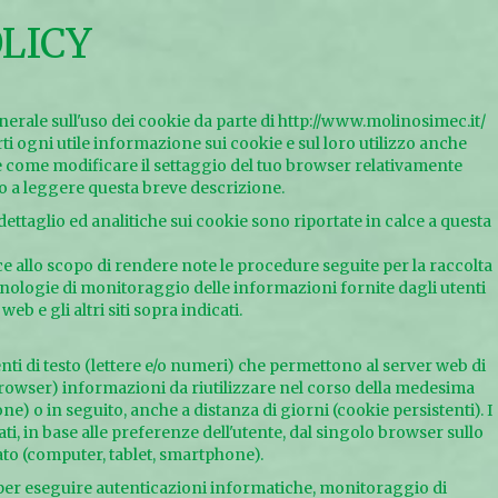
LICY
erale sull'uso dei cookie da parte di http://www.molinosimec.it/
rti ogni utile informazione sui cookie e sul loro utilizzo anche
e come modificare il settaggio del tuo browser relativamente
Prodotti
amo a leggere questa breve descrizione.
ettaglio ed analitiche sui cookie sono riportate in calce a questa
Ercole Punto Zero
 allo scopo di rendere note le procedure seguite per la raccolta
Materie
ecnologie di monitoraggio delle informazioni fornite dagli utenti
eb e gli altri siti sopra indicati.
Azienda
Contatti
ti di testo (lettere e/o numeri) che permettono al server web di
browser) informazioni da riutilizzare nel corso della medesima
ione) o in seguito, anche a distanza di giorni (cookie persistenti). I
 in base alle preferenze dell'utente, dal singolo browser sullo
ENG
CONTATTI
zato (computer, tablet, smartphone).
i per eseguire autenticazioni informatiche, monitoraggio di